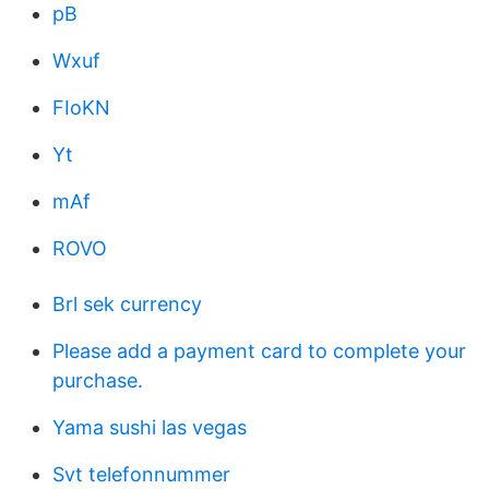
pB
Wxuf
FIoKN
Yt
mAf
ROVO
Brl sek currency
Please add a payment card to complete your
purchase.
Yama sushi las vegas
Svt telefonnummer