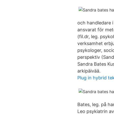
och handledare i
ansvarat för met
(fil.dr, leg. psy
verksamhet erbju
psykologer, soci
perspektiv (San
Sandra Bates Kus
arkipäivää.
Plug in hybrid te
Bates, leg. på ha
Leo psykiatrin a