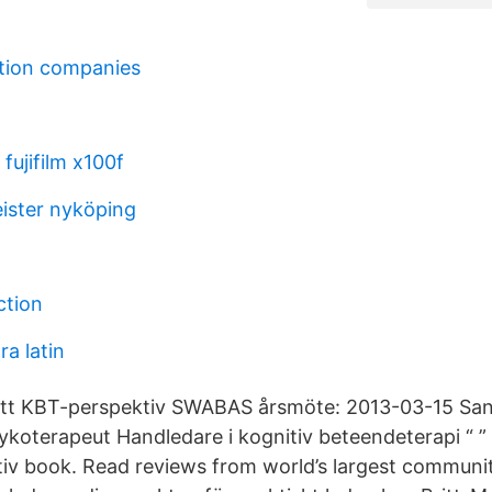
tion companies
fujifilm x100f
ister nyköping
ction
a latin
ett KBT-perspektiv SWABAS årsmöte: 2013-03-15 Sand
sykoterapeut Handledare i kognitiv beteendeterapi “ 
iv book. Read reviews from world’s largest communit