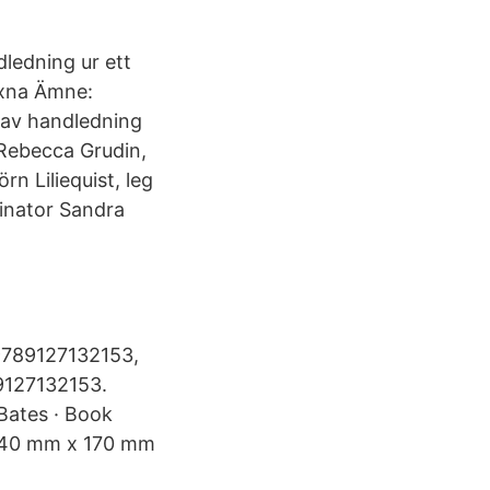
ledning ur ett
uxna Ämne:
 av handledning
Rebecca Grudin,
rn Liliequist, leg
minator Sandra
 9789127132153,
89127132153.
Bates · Book
 240 mm x 170 mm