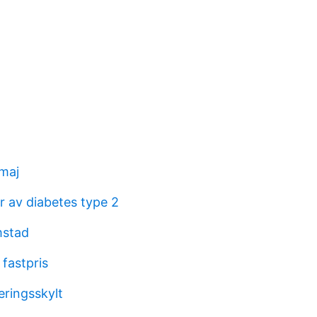
maj
 av diabetes type 2
mstad
 fastpris
reringsskylt