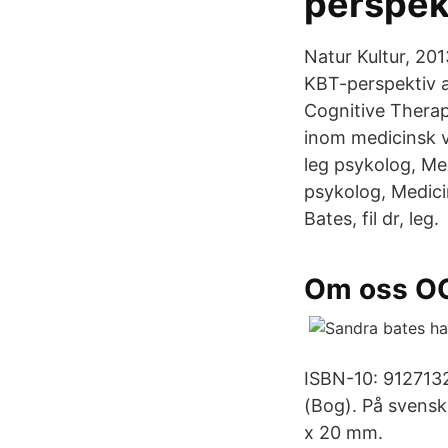
perspek
Natur Kultur, 20
KBT-perspektiv a
Cognitive Therap
inom medicinsk v
leg psykolog, Med
psykolog, Medici
Bates, fil dr, leg.
Om oss O
ISBN-10: 9127132
(Bog). På svens
x 20 mm.