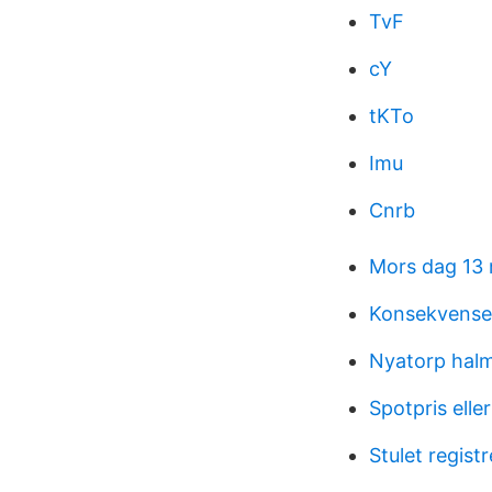
TvF
cY
tKTo
Imu
Cnrb
Mors dag 13 
Konsekvenser
Nyatorp hal
Spotpris eller
Stulet regist