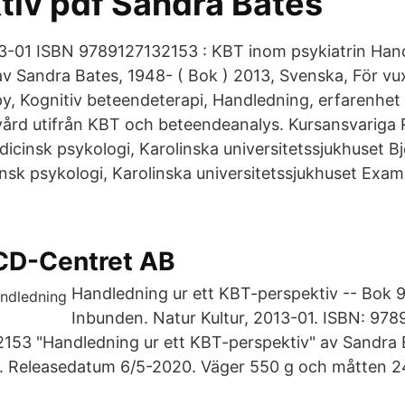
tiv pdf Sandra Bates
13-01 ISBN 9789127132153 : KBT inom psykiatrin Hand
v Sandra Bates, 1948- ( Bok ) 2013, Svenska, För v
y, Kognitiv beteendeterapi, Handledning, erfarenhet
ård utifrån KBT och beteendeanalys. Kursansvariga 
icinsk psykologi, Karolinska universitetssjukhuset Bjö
nsk psykologi, Karolinska universitetssjukhuset Exa
CD-Centret AB
Handledning ur ett KBT-perspektiv -- Bok
Inbunden. Natur Kultur, 2013-01. ISBN: 97
153 "Handledning ur ett KBT-perspektiv" av Sandra 
k. Releasedatum 6/5-2020. Väger 550 g och måtten