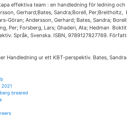
apa effektiva team : en handledning för ledning oc
sson, Gerhard;Bates, Sandra;Borell, Per;Breitholtz,
ars-Göran; Andersson, Gerhard; Bates, Sandra; Borell,
ring, Per; Forsberg, Lars; Ghaderi, Ata; Hedman Bokti
ektiv. Språk, Svenska. ISBN, 9789127827769. Författ
rger Handledning ur ett KBT-perspektiv. Bates, Sandra
bb
r 2021
rberg breared
a
reers