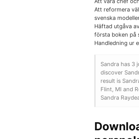
Att vara chef och
Att reformera vä
svenska modelle
Häftad utgåva av
första boken på 
Handledning ur e
Sandra has 3 j
discover Sandr
result is Sand
Flint, MI and 
Sandra Raydean
Downloa