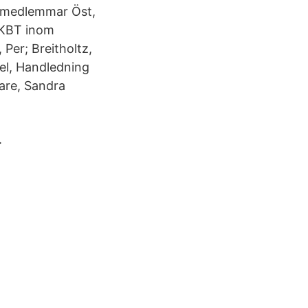
h medlemmar Öst,
 KBT inom
 Per; Breitholtz,
tel, Handledning
are, Sandra
.