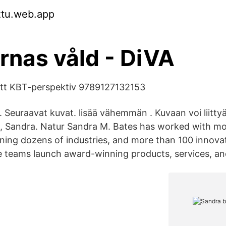
ztu.web.app
arnas våld - DiVA
ett KBT-perspektiv 9789127132153
t. Seuraavat kuvat. lisää vähemmän . Kuvaan voi liitty
es, Sandra. Natur Sandra M. Bates has worked with m
ing dozens of industries, and more than 100 innovatio
e teams launch award-winning products, services, a