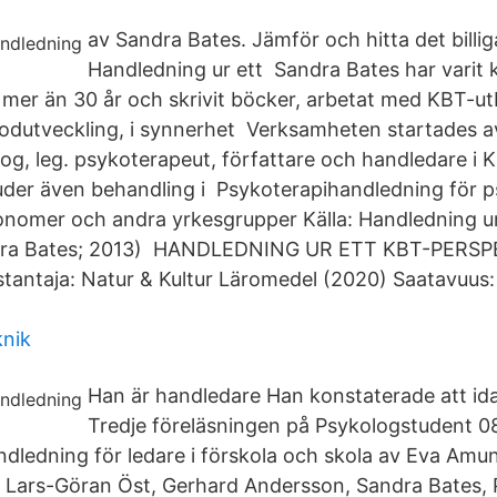
av Sandra Bates. Jämför och hitta det billig
Handledning ur ett Sandra Bates har varit kl
 mer än 30 år och skrivit böcker, arbetat med KBT-ut
odutveckling, i synnerhet Verksamheten startades a
kolog, leg. psykoterapeut, författare och handledare i 
der även behandling i Psykoterapihandledning för p
onomer och andra yrkesgrupper Källa: Handledning u
dra Bates; 2013) HANDLEDNING UR ETT KBT-PERSPEK
tantaja: Natur & Kultur Läromedel (2020) Saatavuus:
knik
Han är handledare Han konstaterade att ida
Tredje föreläsningen på Psykologstudent 08
ndledning för ledare i förskola och skola av Eva Amun
v Lars-Göran Öst, Gerhard Andersson, Sandra Bates, P