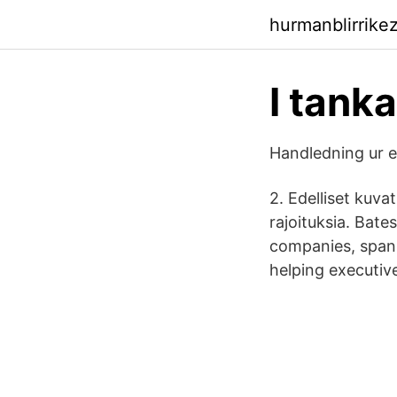
hurmanblirrike
I tank
Handledning ur 
2. Edelliset kuva
rajoituksia. Bat
companies, spann
helping executiv