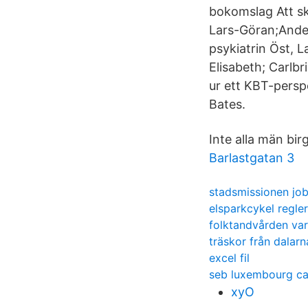
bokomslag Att sk
Lars-Göran;Ander
psykiatrin Öst, L
Elisabeth; Carlb
ur ett KBT-persp
Bates.
Inte alla män bi
Barlastgatan 3
stadsmissionen jo
elsparkcykel regle
folktandvården va
träskor från dalarn
excel fil
seb luxembourg ca
xyO