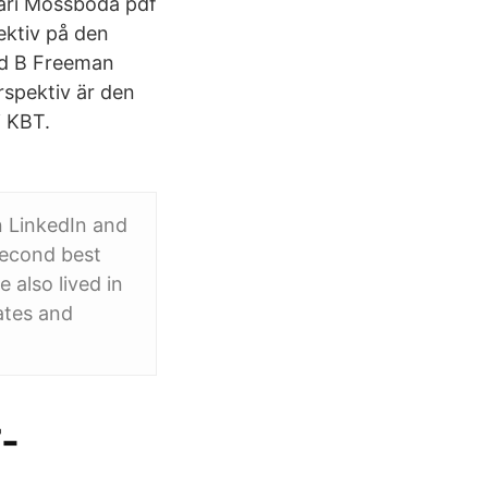
-Mari Mossboda pdf
ektiv på den
rd B Freeman
rspektiv är den
i KBT.
on LinkedIn and
second best
 also lived in
ates and
-