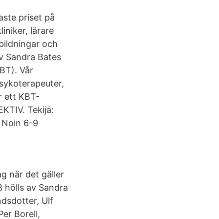
aste priset på
iniker, lärare
bildningar och
v Sandra Bates
KBT). Vår
sykoterapeuter,
r ett KBT-
TIV. Tekijä:
 Noin 6-9
g när det gäller
 hölls av Sandra
dsdotter, Ulf
er Borell,