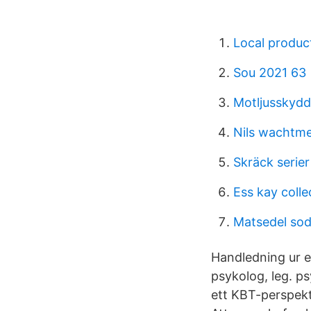
Local produc
Sou 2021 63
Motljusskydd 
Nils wachtme
Skräck serier
Ess kay colle
Matsedel sodr
Handledning ur 
psykolog, leg. p
ett KBT-perspekt