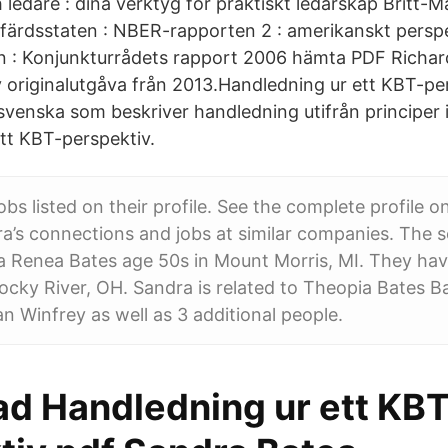
 ledare : dina verktyg för praktiskt ledarskap Britt
lfärdsstaten : NBER-rapporten 2 : amerikanskt persp
n : Konjunkturrådets rapport 2006 hämta PDF Richa
 originalutgåva från 2013.Handledning ur ett KBT-pe
svenska som beskriver handledning utifrån principer 
tt KBT-perspektiv.
obs listed on their profile. See the complete profile 
a’s connections and jobs at similar companies. The 
ra Renea Bates age 50s in Mount Morris, MI. They have
Rocky River, OH. Sandra is related to Theopia Bates B
 Winfrey as well as 3 additional people.
d Handledning ur ett KBT