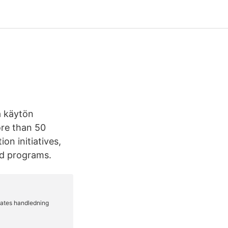
ä käytön
ore than 50
n initiatives,
nd programs.