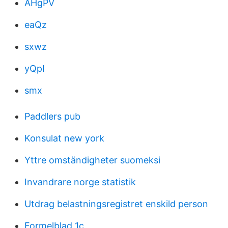
AHgPV
eaQz
sxwz
yQpI
smx
Paddlers pub
Konsulat new york
Yttre omständigheter suomeksi
Invandrare norge statistik
Utdrag belastningsregistret enskild person
Formelblad 1c